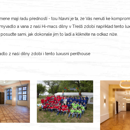
ne mají řadu předností - tou hlavní je ta, že Vás nenutí ke komprom
 Umyvadlo a vana z naší Hi-macs dílny v Třešti zdobí například tento l
posuďte sami, jak dokonale jim to ladí a klikněte na odkaz níže.
lo z naší dílny zdobí i tento luxusní penthouse