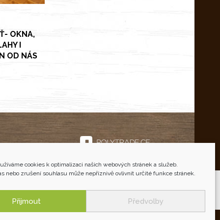
Ť- OKNA,
AHY I
N OD NÁS
užíváme cookies k optimalizaci našich webových stránek a služeb.
s nebo zrušení souhlasu může nepříznivě ovlivnit určité funkce stránek.
Cookies
|
GDPR
|
Facebook
Přijmout
Předvolby