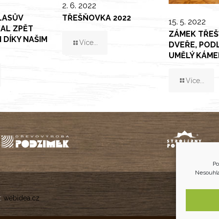
2. 6. 2022
LASŮV
TŘEŠŇOVKA 2022
15. 5. 2022
KAL ZPĚT
ZÁMEK TŘEŠ
I DÍKY NAŠIM
Více...
DVEŘE, PODL
M
UMĚLÝ KÁME
Více...
Po
Nesouhla
:
webidea.cz