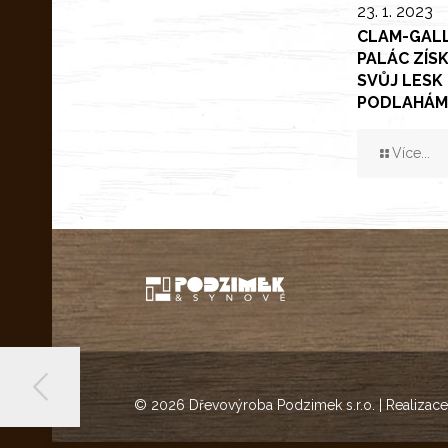
23. 1. 2023
CLAM-GAL
PALÁC ZÍS
SVŮJ LESK 
PODLAHÁ
Více...
© 2026 Dřevovýroba Podzimek s.r.o. | Realizace